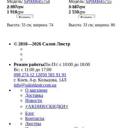
SP000045754
SP000045755
2 397
грн
3 187
грн
1 918
грн
2 550
грн
Купить
Купить
Высота: 33 см; ширина: 74
Высота: 33 см; ширина: 80
см; лампы: 6 х Е27 х 60 Вт.
см; лампы: 8 х Е27 х 60 Вт.
© 2010—2026 Салон Люстр
Режим работы
Пн-Пт: с 10:00 до 18:00
Вс: с 11:00 до 17:00
098 274 12 12
050 581 91 91
г. Киев, б-р. Кольцова, 14Л
info@salonlustr.com.ua
О магазине
Доставка
Новости
⚡АКЦИИ/СКИДКИ⚡
Блог
Контакты
Люстры