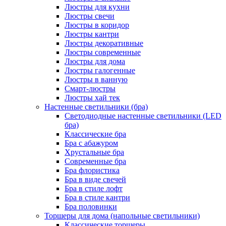
Люстры для кухни
Люстры свечи
Люстры в коридор
Люстры кантри
Люстры декоративные
Люстры современные
Люстры для дома
Люстры галогенные
Люстры в ванную
Смарт-люстры
Люстры хай тек
Настенные светильники (бра)
Светодиодные настенные светильники (LED
бра)
Классические бра
Бра с абажуром
Хрустальные бра
Современные бра
Бра флористика
Бра в виде свечей
Бра в стиле лофт
Бра в стиле кантри
Бра половинки
Торшеры для дома (напольные светильники)
Классические торшеры