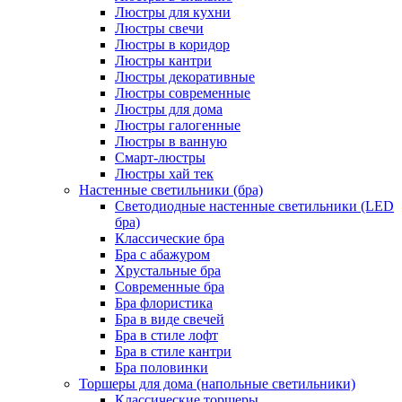
Люстры для кухни
Люстры свечи
Люстры в коридор
Люстры кантри
Люстры декоративные
Люстры современные
Люстры для дома
Люстры галогенные
Люстры в ванную
Смарт-люстры
Люстры хай тек
Настенные светильники (бра)
Светодиодные настенные светильники (LED
бра)
Классические бра
Бра с абажуром
Хрустальные бра
Современные бра
Бра флористика
Бра в виде свечей
Бра в стиле лофт
Бра в стиле кантри
Бра половинки
Торшеры для дома (напольные светильники)
Классические торшеры