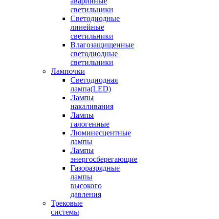
аварийные
светильники
Светодиодные
линейные
светильники
Влагозащищенные
светодиодные
светильники
Лампочки
Светодиодная
лампа(LED)
Лампы
накаливания
Лампы
галогенные
Люминесцентные
лампы
Лампы
энергосберегающие
Газоразрядные
лампы
высокого
давления
Трековые
системы