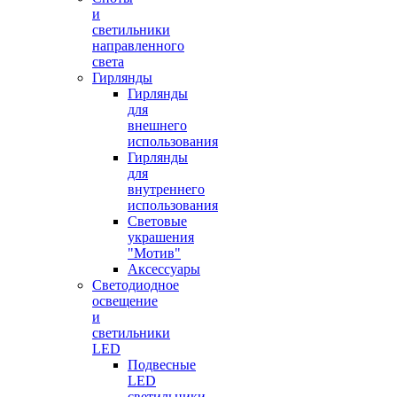
и
светильники
направленного
света
Гирлянды
Гирлянды
для
внешнего
использования
Гирлянды
для
внутреннего
использования
Световые
украшения
"Мотив"
Аксессуары
Светодиодное
освещение
и
светильники
LED
Подвесные
LED
светильники