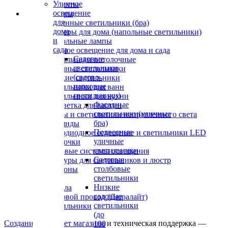
Уличное
Контакты
освещение
Люстры
для
Настенные светильники (бра)
дома
Торшеры для дома (напольные светильники)
и
Настольные лампы
сада
Уличное освещение для дома и сада
Садовые
Светильники потолочные
светильники
Точечные светильники
(садово-
Детские светильники
парковые
Светильники для ванн
светильники)
Светильники для кухни
Фасадные
Подсветка для картин
светильники(уличные
Споты и светильники направленного света
бра)
Гирлянды
Подвесные
Светодиодное освещение и светильники LED
уличные
Лампочки
светильники
Трековые системы освещения
Садовые
Абажуры для светильников и люстр
столбовые
Плафоны
светильники
Вазы
Низкие
Зеркала
садовые
Световой провод (Дюралайт)
светильники
Светильники
(до
Создание интернет магазина
и техническая поддержка —
100