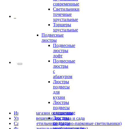
современные
Светильники
точечные
0
хрустальные
Торшеры
хрустальные
Подвесные
люстры
Подвесные
люстры
лофт
Подвесные
люстры
с
абажуром
Люстры
подвесы
для
кухни
Люстры
подвесы
одиночные
Интернет-магазин освещения
Люстры
Уличное освещение для дома и сада
подвесы
Садовые светильники (садово-парковые светильники)
многоламповые
Фасадные светильники(уличные бра)