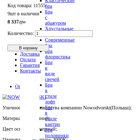
Классические
11555
бра
Бра
9шт в наличии
с
8 337
грн
абажуром
Хрустальные
бра
Современные
бра
В корзину
Бра
Доставка
флористика
Оплата
Бра
Гарантия
в
Контакты
виде
свечей
Бра
Описание
в
стиле
лофт
Бра
Уличное бра производства компании Nowodvorski(Польша);
в
Материал: алюминий;
стиле
кантри
Цвет основания: черный;
Бра
половинки
Цветовая температура: 3000К;