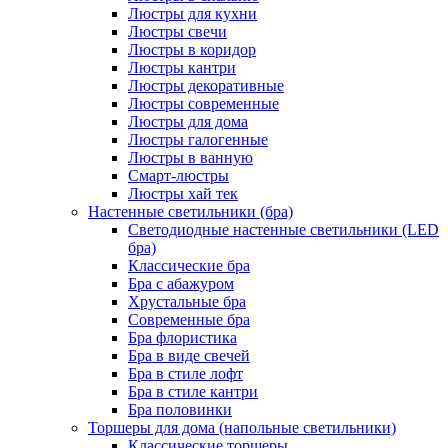
Люстры для кухни
Люстры свечи
Люстры в коридор
Люстры кантри
Люстры декоративные
Люстры современные
Люстры для дома
Люстры галогенные
Люстры в ванную
Смарт-люстры
Люстры хай тек
Настенные светильники (бра)
Светодиодные настенные светильники (LED
бра)
Классические бра
Бра с абажуром
Хрустальные бра
Современные бра
Бра флористика
Бра в виде свечей
Бра в стиле лофт
Бра в стиле кантри
Бра половинки
Торшеры для дома (напольные светильники)
Классические торшеры