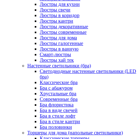
Люстры для кухни
Люстры свечи
Люстры в коридор
Люстры кантри
Люстры декоративные
Люстры современные
Люстры для дома
Люстры галогенные
Люстры в ванную
Смарт-люстры
Люстры хай тек
Настенные светильники (бра)
Светодиодные настенные светильники (LED
бра)
Классические бра
Бра с абажуром
Хрустальные бра
Современные бра
Бра флористика
Бра в виде свечей
Бра в стиле лофт
Бра в стиле кантри
Бра половинки
Торшеры для дома (напольные светильники)
Классические торшеры