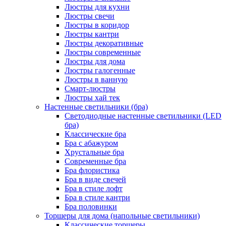
Люстры для кухни
Люстры свечи
Люстры в коридор
Люстры кантри
Люстры декоративные
Люстры современные
Люстры для дома
Люстры галогенные
Люстры в ванную
Смарт-люстры
Люстры хай тек
Настенные светильники (бра)
Светодиодные настенные светильники (LED
бра)
Классические бра
Бра с абажуром
Хрустальные бра
Современные бра
Бра флористика
Бра в виде свечей
Бра в стиле лофт
Бра в стиле кантри
Бра половинки
Торшеры для дома (напольные светильники)
Классические торшеры