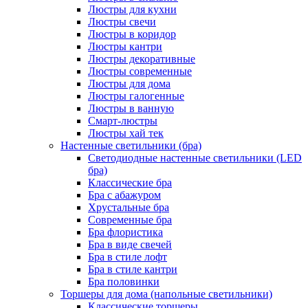
Люстры для кухни
Люстры свечи
Люстры в коридор
Люстры кантри
Люстры декоративные
Люстры современные
Люстры для дома
Люстры галогенные
Люстры в ванную
Смарт-люстры
Люстры хай тек
Настенные светильники (бра)
Светодиодные настенные светильники (LED
бра)
Классические бра
Бра с абажуром
Хрустальные бра
Современные бра
Бра флористика
Бра в виде свечей
Бра в стиле лофт
Бра в стиле кантри
Бра половинки
Торшеры для дома (напольные светильники)
Классические торшеры