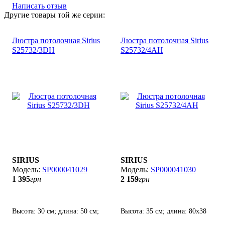
Написать отзыв
Другие товары той же серии:
Люстра потолочная Sirius
Люстра потолочная Sirius
S25732/3DH
S25732/4АH
SIRIUS
SIRIUS
SP000041029
SP000041030
1 395
грн
2 159
грн
Высота: 30 см; длина: 50 см;
Высота: 35 см; длина: 80х38
лампы: 3 х Е-27 х 60 Вт.
см; лампы: 4 х Е-27 х 60 Вт.