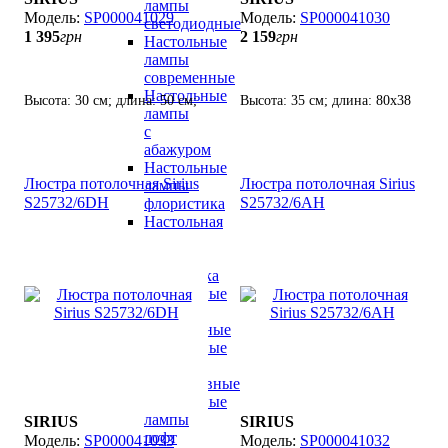
лампы
SP000041029
SP000041030
светодиодные
1 395
грн
2 159
грн
Настольные
лампы
современные
Настольные
Высота: 30 см; длина: 50 см;
Высота: 35 см; длина: 80х38
лампы
лампы: 3 х Е-27 х 60 Вт.
см; лампы: 4 х Е-27 х 60 Вт.
с
абажуром
Настольные
Люстра потолочная Sirius
Люстра потолочная Sirius
лампы
S25732/6DH
S25732/6АH
флористика
Настольная
лампа
для
школьника
Настольные
лампы
хрустальные
Настольные
лампы
декоративные
Настольные
лампы
SIRIUS
SIRIUS
лофт
SP000041033
SP000041032