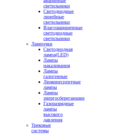
аварийные
светильники
Светодиодные
линейные
светильники
Влагозащищенные
светодиодные
светильники
Лампочки
Светодиодная
лампа(LED)
Лампы
накаливания
Лампы
галогенные
Люминесцентные
лампы
Лампы
энергосберегающие
Газоразрядные
лампы
высокого
давления
Трековые
системы