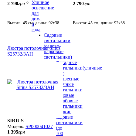
Уличное
2 790
грн
2 790
грн
освещение
для
дома
Высота: 45 см; длина: 92х38
Высота: 45 см; длина: 92х38
и
см; лампы: 6 х Е-27 х 60 Вт.
см; лампы: 6 х Е-27 х 60 Вт.
сада
Садовые
светильники
(садово-
Люстра потолочная Sirius
парковые
S25732/3АH
светильники)
Фасадные
светильники(уличные
бра)
Подвесные
уличные
светильники
Садовые
столбовые
светильники
Низкие
садовые
SIRIUS
светильники
SP000041027
(до
1 395
грн
100