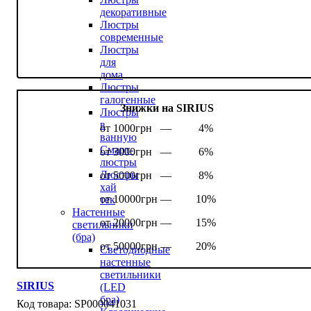
декоративные
Люстры
современные
Люстры
для
дома
Люстры
галогенные
Знижки на SIRIUS
Люстры
в
от 1000грн —
4%
ванную
Смарт-
от 3000грн —
6%
люстры
Люстры
от 5000грн —
8%
хай
от 10000грн —
10%
тек
Настенные
от 20000грн —
15%
светильники
(бра)
от 50000грн —
20%
Светодиодные
настенные
светильники
SIRIUS
(LED
бра)
SP000041031