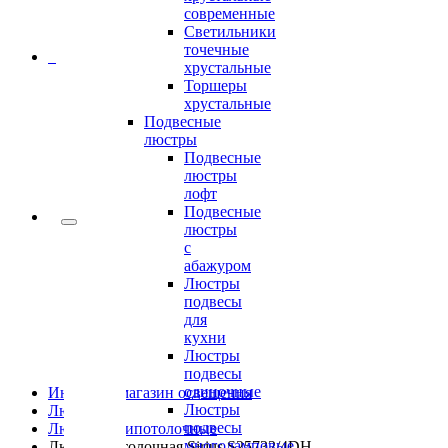
современные
Светильники
точечные
0
хрустальные
Торшеры
хрустальные
Подвесные
люстры
Подвесные
люстры
лофт
Подвесные
люстры
с
абажуром
Люстры
подвесы
для
кухни
Люстры
подвесы
одиночные
Интернет-магазин освещения
Люстры
Люстры
подвесы
Люстры припотолочные
многоламповые
Люстра потолочная Sirius S25732/4DH