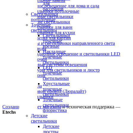
Настольные лампы
для
Уличное освещение для дома и сада
бассейнов
Светильники потолочные
Светильники
Точечные светильники
потолочные
Детские светильники
Точечные
Светильники для ванн
светильники
Светильники для кухни
Светильники
Подсветка для картин
точечные
Споты и светильники направленного света
врезные
Гирлянды
Накладные
Светодиодное освещение и светильники LED
точечные
Лампочки
светильники
Трековые системы освещения
LED
Абажуры для светильников и люстр
точечные
Плафоны
светильники
Вазы
Хрустальные
Зеркала
точечные
Световой провод (Дюралайт)
светильники
Светильники
Точечные
светильники
Создание интернет магазина
и техническая поддержка —
флористика
Etechs
Детские
светильники
Детские
люстры