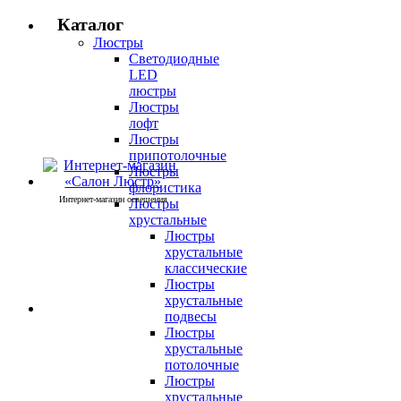
Каталог
Люстры
Светодиодные
LED
люстры
Люстры
лофт
Люстры
припотолочные
Люстры
флористика
Интернет-магазин освещения
Люстры
хрустальные
Люстры
хрустальные
классические
Люстры
хрустальные
подвесы
Люстры
хрустальные
потолочные
Люстры
хрустальные