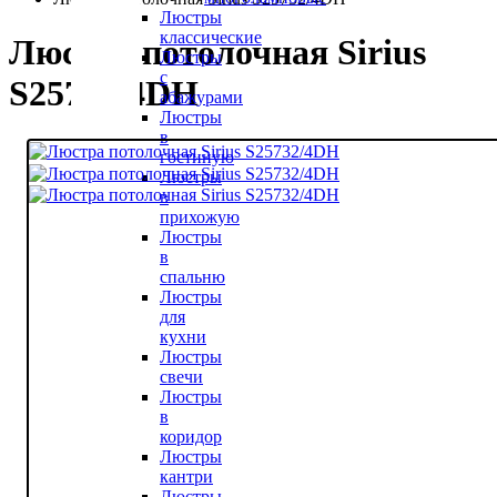
Люстры
классические
Люстра потолочная Sirius
Люстры
с
S25732/4DH
абажурами
Люстры
в
гостиную
Люстры
в
прихожую
Люстры
в
спальню
Люстры
для
кухни
Люстры
свечи
Люстры
в
коридор
Люстры
кантри
Люстры