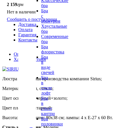
Классические
2 159
грн
бра
Бра
Нет в наличии
с
Сообщить о поступлении
абажуром
Доставка
Хрустальные
Оплата
бра
Гарантия
Современные
Контакты
бра
Бра
флористика
Описание
Бра
Характеристики
в
виде
свечей
Бра
Люстра потолочная производства компании Sirius;
в
стиле
Материал: металл, стекло;
лофт
Цвет основания: черный+золото;
Бра
в
Цвет плафона: янтарный;
стиле
кантри
Высота: 35 см; длина: 80х38 см; лампы: 4 х Е-27 х 60 Вт.
Бра
половинки
Стиль исполнения
: Модерн