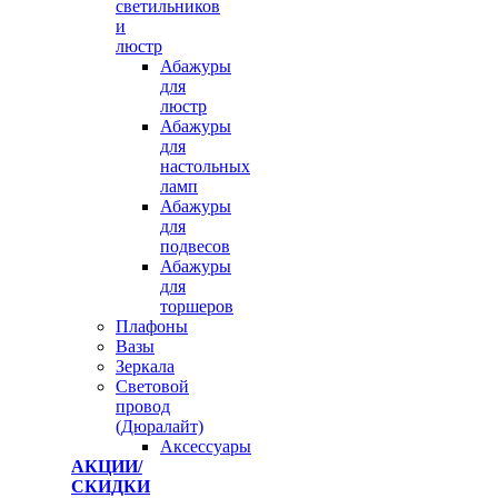
светильников
и
люстр
Абажуры
для
люстр
Абажуры
для
настольных
ламп
Абажуры
для
подвесов
Абажуры
для
торшеров
Плафоны
Вазы
Зеркала
Световой
провод
(Дюралайт)
Аксессуары
АКЦИИ/
СКИДКИ