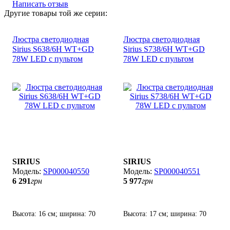
Написать отзыв
Другие товары той же серии:
Люстра светодиодная
Люстра светодиодная
Sirius S638/6Н WT+GD
Sirius S738/6Н WT+GD
78W LED с пультом
78W LED с пультом
SIRIUS
SIRIUS
SP000040550
SP000040551
6 291
грн
5 977
грн
Высота: 16 см; ширина: 70
Высота: 17 см; ширина: 70
см; лампы: LED х 78
см; лампы: LED х 78