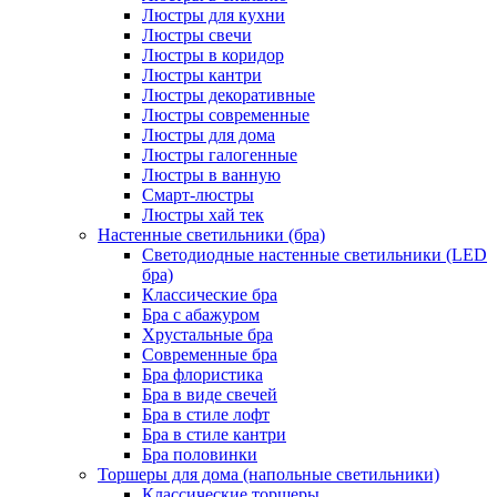
Люстры для кухни
Люстры свечи
Люстры в коридор
Люстры кантри
Люстры декоративные
Люстры современные
Люстры для дома
Люстры галогенные
Люстры в ванную
Смарт-люстры
Люстры хай тек
Настенные светильники (бра)
Светодиодные настенные светильники (LED
бра)
Классические бра
Бра с абажуром
Хрустальные бра
Современные бра
Бра флористика
Бра в виде свечей
Бра в стиле лофт
Бра в стиле кантри
Бра половинки
Торшеры для дома (напольные светильники)
Классические торшеры