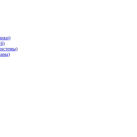
ники)
6)
системы)
уары)