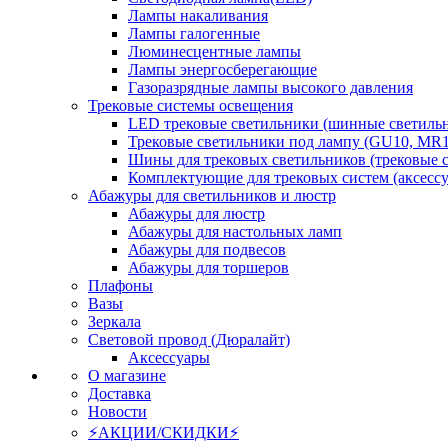
Лампы накаливания
Лампы галогенные
Люминесцентные лампы
Лампы энергосберегающие
Газоразрядные лампы высокого давления
Трековые системы освещения
LED трековые светильники (шинные светиль
Трековые светильники под лампу (GU10, MR1
Шины для трековых светильников (трековые 
Комплектующие для трековых систем (аксесс
Абажуры для светильников и люстр
Абажуры для люстр
Абажуры для настольных ламп
Абажуры для подвесов
Абажуры для торшеров
Плафоны
Вазы
Зеркала
Световой провод (Дюралайт)
Аксессуары
О магазине
Доставка
Новости
⚡АКЦИИ/СКИДКИ⚡