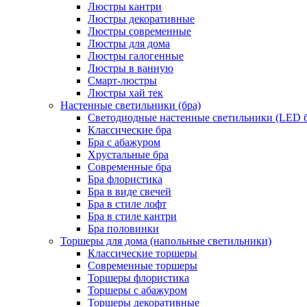
Люстры кантри
Люстры декоративные
Люстры современные
Люстры для дома
Люстры галогенные
Люстры в ванную
Смарт-люстры
Люстры хай тек
Настенные светильники (бра)
Светодиодные настенные светильники (LED б
Классические бра
Бра с абажуром
Хрустальные бра
Современные бра
Бра флористика
Бра в виде свечей
Бра в стиле лофт
Бра в стиле кантри
Бра половинки
Торшеры для дома (напольные светильники)
Классические торшеры
Современные торшеры
Торшеры флористика
Торшеры с абажуром
Торшеры декоративные