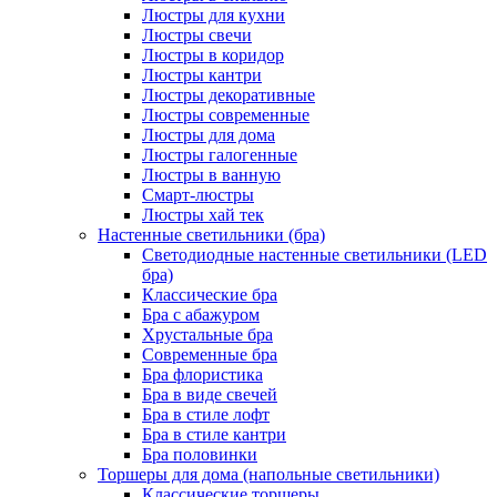
Люстры для кухни
Люстры свечи
Люстры в коридор
Люстры кантри
Люстры декоративные
Люстры современные
Люстры для дома
Люстры галогенные
Люстры в ванную
Смарт-люстры
Люстры хай тек
Настенные светильники (бра)
Светодиодные настенные светильники (LED
бра)
Классические бра
Бра с абажуром
Хрустальные бра
Современные бра
Бра флористика
Бра в виде свечей
Бра в стиле лофт
Бра в стиле кантри
Бра половинки
Торшеры для дома (напольные светильники)
Классические торшеры