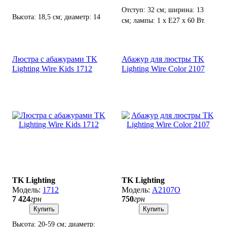
Отступ: 32 см; ширина: 13
Высота: 18,5 см; диаметр: 14
см; лампы: 1 х Е27 х 60 Вт.
см(низ), 8 см(верх); патрон
Е27(4 см).
Люстра с абажурами TK
Абажур для люстры TK
Lighting Wire Kids 1712
Lighting Wire Color 2107
TK Lighting
TK Lighting
1712
А2107О
7 424
грн
750
грн
Купить
Купить
Высота: 20-59 см; диаметр: