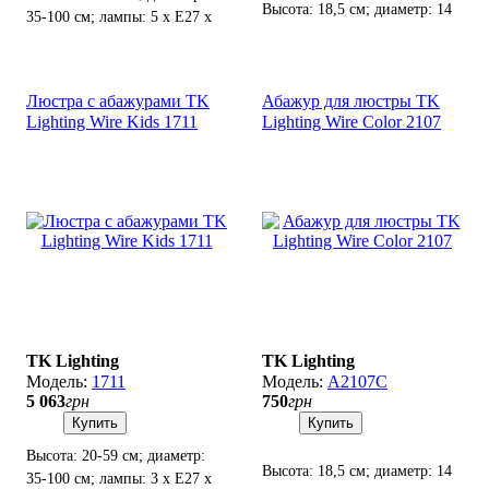
Высота: 18,5 см; диаметр: 14
35-100 см; лампы: 5 х Е27 х
см(низ), 8 см(верх); патрон
60 Вт.
Е27(4 см).
Люстра с абажурами TK
Абажур для люстры TK
Lighting Wire Kids 1711
Lighting Wire Color 2107
TK Lighting
TK Lighting
1711
А2107С
5 063
грн
750
грн
Купить
Купить
Высота: 20-59 см; диаметр:
Высота: 18,5 см; диаметр: 14
35-100 см; лампы: 3 х Е27 х