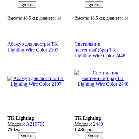
Купить
Купить
Высота: 18,5 см; диаметр: 14
Высота: 18,5 см; диаметр: 14
см(низ), 8 см(верх); патрон
см(низ), 8 см(верх); патрон
Е27(4 см).
Е27(4 см).
Абажур для люстры TK
Светильник
Lighting Wire Color 2107
настенный(бра) TK
Lighting Wire Color 2448
TK Lighting
TK Lighting
А2107Ж
2448
750
грн
1 436
грн
Купить
Купить