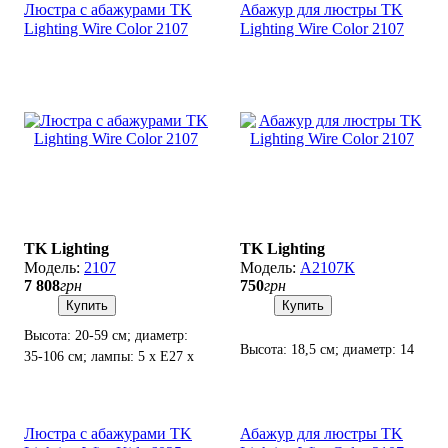
Люстра с абажурами TK
Абажур для люстры TK
Lighting Wire Color 2107
Lighting Wire Color 2107
TK Lighting
TK Lighting
2107
А2107К
7 808
грн
750
грн
Купить
Купить
Высота: 20-59 см; диаметр:
Высота: 18,5 см; диаметр: 14
35-106 см; лампы: 5 х Е27 х
см(низ), 8 см(верх); патрон
60 Вт.
Е27(4 см).
Люстра с абажурами TK
Абажур для люстры TK