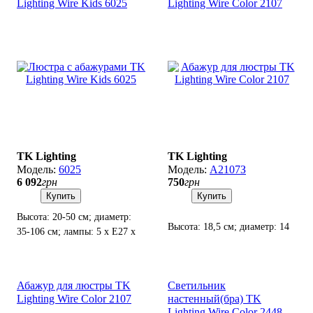
Lighting Wire Kids 6025
Lighting Wire Color 2107
TK Lighting
TK Lighting
6025
А2107З
6 092
грн
750
грн
Купить
Купить
Высота: 20-50 см; диаметр:
Высота: 18,5 см; диаметр: 14
35-106 см; лампы: 5 х Е27 х
см(низ), 8 см(верх); патрон
60 Вт.
Е27(4 см).
Абажур для люстры TK
Светильник
Lighting Wire Color 2107
настенный(бра) TK
Lighting Wire Color 2448