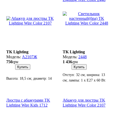
TK Lighting
TK Lighting
А2107Ж
2448
750
грн
1 436
грн
Купить
Купить
Отступ: 32 см; ширина: 13
Высота: 18,5 см; диаметр: 14
см; лампы: 1 х Е27 х 60 Вт.
см(низ), 8 см(верх); патрон
Е27(4 см).
Люстра с абажурами TK
Абажур для люстры TK
Lighting Wire Kids 1712
Lighting Wire Color 2107