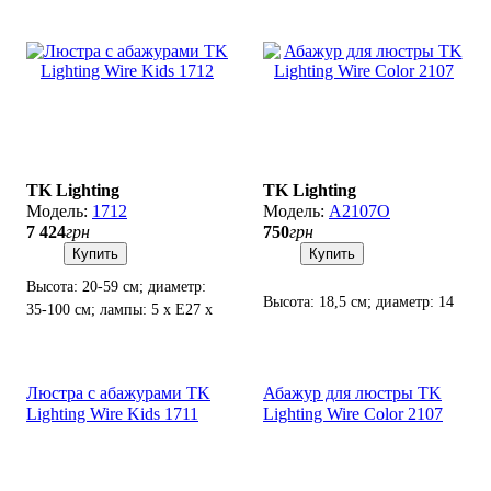
TK Lighting
TK Lighting
1712
А2107О
7 424
грн
750
грн
Купить
Купить
Высота: 20-59 см; диаметр:
Высота: 18,5 см; диаметр: 14
35-100 см; лампы: 5 х Е27 х
см(низ), 8 см(верх); патрон
60 Вт.
Е27(4 см).
Люстра с абажурами TK
Абажур для люстры TK
Lighting Wire Kids 1711
Lighting Wire Color 2107