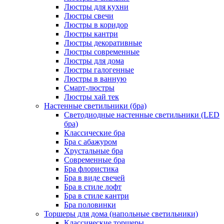
Люстры для кухни
Люстры свечи
Люстры в коридор
Люстры кантри
Люстры декоративные
Люстры современные
Люстры для дома
Люстры галогенные
Люстры в ванную
Смарт-люстры
Люстры хай тек
Настенные светильники (бра)
Светодиодные настенные светильники (LED
бра)
Классические бра
Бра с абажуром
Хрустальные бра
Современные бра
Бра флористика
Бра в виде свечей
Бра в стиле лофт
Бра в стиле кантри
Бра половинки
Торшеры для дома (напольные светильники)
Классические торшеры