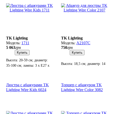
TK Lighting
TK Lighting
1711
А2107С
5 063
грн
750
грн
Купить
Купить
Высота: 20-59 см; диаметр:
Высота: 18,5 см; диаметр: 14
35-100 см; лампы: 3 х Е27 х
см(низ), 8 см(верх); патрон
60 Вт.
Е27(4 см).
Люстра с абажурами TK
Торшер с абажуром TK
Lighting Wire Kids 6024
Lighting Wire Color 3082