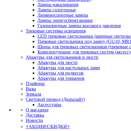
Лампы накаливания
Лампы галогенные
Люминесцентные лампы
Лампы энергосберегающие
Газоразрядные лампы высокого давления
Трековые системы освещения
LED трековые светильники (шинные светиль
Трековые светильники под лампу (GU10, MR1
Шины для трековых светильников (трековые 
Комплектующие для трековых систем (аксесс
Абажуры для светильников и люстр
Абажуры для люстр
Абажуры для настольных ламп
Абажуры для подвесов
Абажуры для торшеров
Плафоны
Вазы
Зеркала
Световой провод (Дюралайт)
Аксессуары
О магазине
Доставка
Новости
⚡АКЦИИ/СКИДКИ⚡