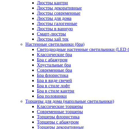
Люстры кантри
Люстры декоративные
Люстры современные
Люстры для дома
Люстры галогенные
Люстры в ванную
Смарт-люстры
Люстры хай тек
Настенные светильники (бра)
Светодиодные настенные светильники (LED б
Классические бра
Бра с абажуром
Хрустальные бра
Современные бра
Бра флористика
Бра в виде свечей
Бра в стиле лофт
Бра в стиле кантри
Бра половинки
Торшеры для дома (напольные светильники)
Классические торшеры
Современные торшеры
Торшеры флористика
Торшеры с абажуром
Торшеры декоративные