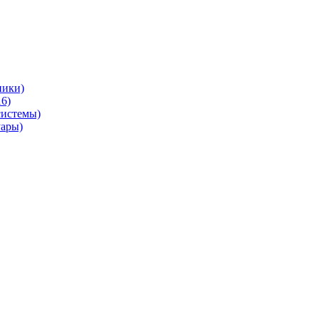
ники)
6)
системы)
уары)