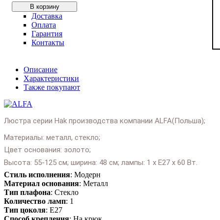
В корзину
Доставка
Оплата
Гарантия
Контакты
Описание
Характеристики
Также покупают
Люстра серии Hak производства компании ALFA(Польша);
Материалы: металл, стекло;
Цвет основания: золото;
Высота: 55-125 см; ширина: 48 см; лампы: 1 х Е27 х 60 Вт.
Стиль исполнения
: Модерн
Подробнее:
Материал основания
https://salonlustr.com.ua/p16879-
: Металл
Lyustra-
Тип плафона
: Стекло
podves_ALFA_Astra_149
Количество ламп
: 1
Тип цоколя
: E27
Способ крепления
: На крюк