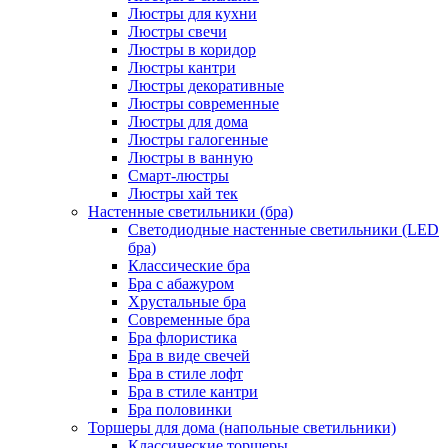
Люстры для кухни
Люстры свечи
Люстры в коридор
Люстры кантри
Люстры декоративные
Люстры современные
Люстры для дома
Люстры галогенные
Люстры в ванную
Смарт-люстры
Люстры хай тек
Настенные светильники (бра)
Светодиодные настенные светильники (LED
бра)
Классические бра
Бра с абажуром
Хрустальные бра
Современные бра
Бра флористика
Бра в виде свечей
Бра в стиле лофт
Бра в стиле кантри
Бра половинки
Торшеры для дома (напольные светильники)
Классические торшеры