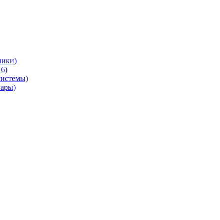
ники)
6)
системы)
уары)