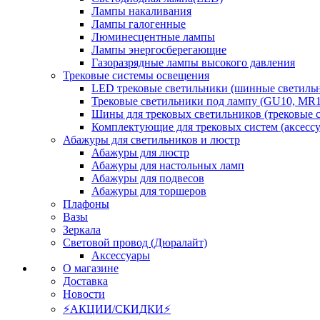
Лампы накаливания
Лампы галогенные
Люминесцентные лампы
Лампы энергосберегающие
Газоразрядные лампы высокого давления
Трековые системы освещения
LED трековые светильники (шинные светиль
Трековые светильники под лампу (GU10, MR1
Шины для трековых светильников (трековые 
Комплектующие для трековых систем (аксесс
Абажуры для светильников и люстр
Абажуры для люстр
Абажуры для настольных ламп
Абажуры для подвесов
Абажуры для торшеров
Плафоны
Вазы
Зеркала
Световой провод (Дюралайт)
Аксессуары
О магазине
Доставка
Новости
⚡АКЦИИ/СКИДКИ⚡