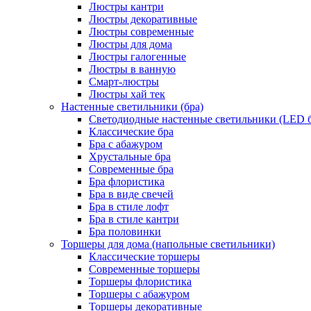
Люстры кантри
Люстры декоративные
Люстры современные
Люстры для дома
Люстры галогенные
Люстры в ванную
Смарт-люстры
Люстры хай тек
Настенные светильники (бра)
Светодиодные настенные светильники (LED б
Классические бра
Бра с абажуром
Хрустальные бра
Современные бра
Бра флористика
Бра в виде свечей
Бра в стиле лофт
Бра в стиле кантри
Бра половинки
Торшеры для дома (напольные светильники)
Классические торшеры
Современные торшеры
Торшеры флористика
Торшеры с абажуром
Торшеры декоративные