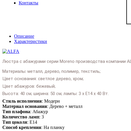
Контакты
Описание
Характеристики
Люстра с абажурами серии Moreno производства компании AL
Материалы: металл, дерево, полимер, текстиль;
Цвет основания: светлое дерево, хром;
Цвет абажуров: бежевый;
Высота: 40 см; ширина: 50 см; лампы: 3 х Е14 х 40 Вт.
Подробне
Стиль исполнения
: Модерн
Lyustra_s
Материал основания
: Дерево + металл
Тип плафона
: Абажур
Количество ламп
: 3
Тип цоколя
: E14
Способ крепления
: На планку