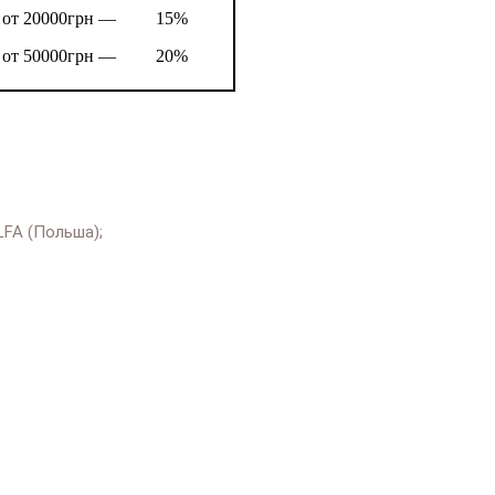
от 20000грн —
15%
от 50000грн —
20%
FA (Польша);
е:
https://salonlustr.com.ua/p15329-
_abazhurami_ALFA_Moreno_22085