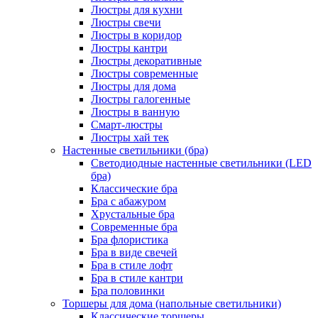
Люстры для кухни
Люстры свечи
Люстры в коридор
Люстры кантри
Люстры декоративные
Люстры современные
Люстры для дома
Люстры галогенные
Люстры в ванную
Смарт-люстры
Люстры хай тек
Настенные светильники (бра)
Светодиодные настенные светильники (LED
бра)
Классические бра
Бра с абажуром
Хрустальные бра
Современные бра
Бра флористика
Бра в виде свечей
Бра в стиле лофт
Бра в стиле кантри
Бра половинки
Торшеры для дома (напольные светильники)
Классические торшеры