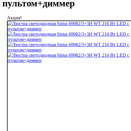
пультом+диммер
Акция!