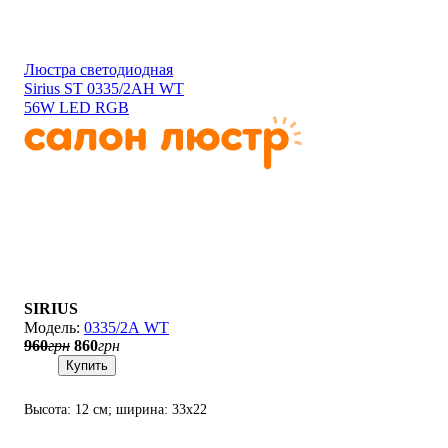
см; лампы: LED х 56
см; лампы: LED х 56
Вт(2700К - 6500K).
Вт(2700К - 6500K).
Люстра светодиодная
Sirius ST 0335/2АH WT
56W LED RGB
SIRIUS
0335/2А WT
960
грн
860
грн
Купить
Высота: 12 см; ширина: 33х22
см; лампы: LED х 56