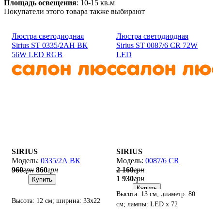
Площадь освещения
: 10-15 кв.м
Покупатели этого товара также выбирают
Люстра светодиодная
Люстра светодиодная
Sirius ST 0335/2АH ВК
Sirius ST 0087/6 CR 72W
56W LED RGB
LED
SIRIUS
SIRIUS
0335/2А ВК
0087/6 CR
960
грн
860
грн
2 160
грн
1 930
грн
Купить
Купить
Высота: 13 см; диаметр: 80
Высота: 12 см; ширина: 33х22
см; лампы: LED х 72
см; лампы: LED х 56
Вт(2700К - 6500K).