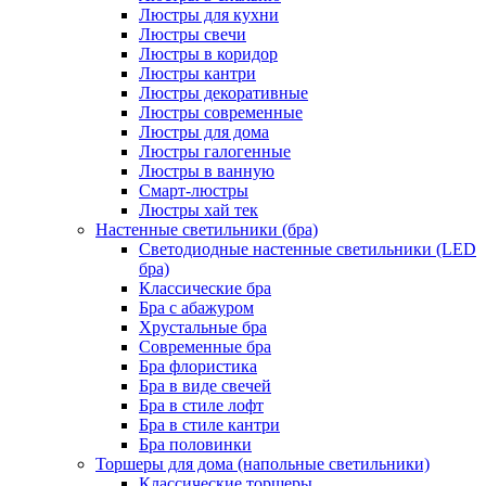
Люстры для кухни
Люстры свечи
Люстры в коридор
Люстры кантри
Люстры декоративные
Люстры современные
Люстры для дома
Люстры галогенные
Люстры в ванную
Смарт-люстры
Люстры хай тек
Настенные светильники (бра)
Светодиодные настенные светильники (LED
бра)
Классические бра
Бра с абажуром
Хрустальные бра
Современные бра
Бра флористика
Бра в виде свечей
Бра в стиле лофт
Бра в стиле кантри
Бра половинки
Торшеры для дома (напольные светильники)
Классические торшеры