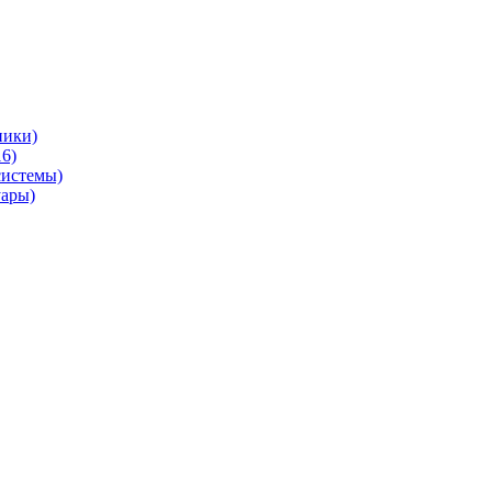
ники)
6)
системы)
уары)