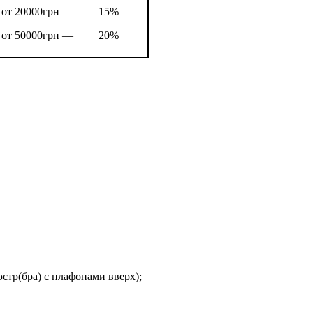
от 20000грн —
15%
от 50000грн —
20%
стр(бра) с плафонами вверх);