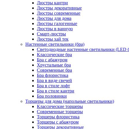
Люстры кантри
Люстры декоративные
Люстры современные
Люстры для дома
Люстры галогенные
Люстры в ванную
Смарт-люстры
Люстры хай тек
Настенные светильники (бра)
Светодиодные настенные светильники (LED б
Классические бра
Бра с абажуром
Хрустальные бра
Современные бра
Бра флористика
Бра в виде свечей
Бра в стиле лофт
Бра в стиле кантри
Бра половинки
Торшеры для дома (напольные светильники)
Классические торшеры
Современные торшеры
Торшеры флористика
Торшеры с абажуром
Торшеры декоративные