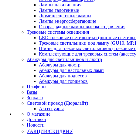
Лампы накаливания
Лампы галогенные
Люминесцентные лампы
Лампы энергосберегающие
Газоразрядные лампы высокого давления
Трековые системы освещения
LED трековые светильники (шинные светиль
Трековые светильники под лампу (GU10, MR1
Шины для трековых светильников (трековые 
Комплектующие для трековых систем (аксесс
Абажуры для светильников и люстр
Абажуры для люстр
Абажуры для настольных ламп
Абажуры для подвесов
Абажуры для торшеров
Плафоны
Вазы
Зеркала
Световой провод (Дюралайт)
Аксессуары
О магазине
Доставка
Новости
⚡АКЦИИ/СКИДКИ⚡