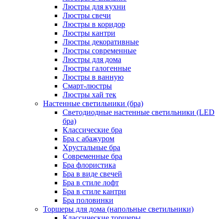
Люстры для кухни
Люстры свечи
Люстры в коридор
Люстры кантри
Люстры декоративные
Люстры современные
Люстры для дома
Люстры галогенные
Люстры в ванную
Смарт-люстры
Люстры хай тек
Настенные светильники (бра)
Светодиодные настенные светильники (LED
бра)
Классические бра
Бра с абажуром
Хрустальные бра
Современные бра
Бра флористика
Бра в виде свечей
Бра в стиле лофт
Бра в стиле кантри
Бра половинки
Торшеры для дома (напольные светильники)
Классические торшеры