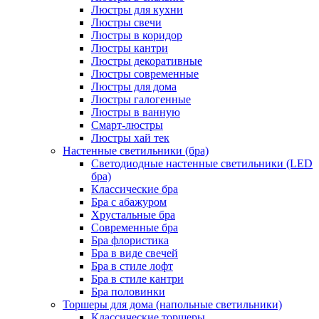
Люстры для кухни
Люстры свечи
Люстры в коридор
Люстры кантри
Люстры декоративные
Люстры современные
Люстры для дома
Люстры галогенные
Люстры в ванную
Смарт-люстры
Люстры хай тек
Настенные светильники (бра)
Светодиодные настенные светильники (LED
бра)
Классические бра
Бра с абажуром
Хрустальные бра
Современные бра
Бра флористика
Бра в виде свечей
Бра в стиле лофт
Бра в стиле кантри
Бра половинки
Торшеры для дома (напольные светильники)
Классические торшеры