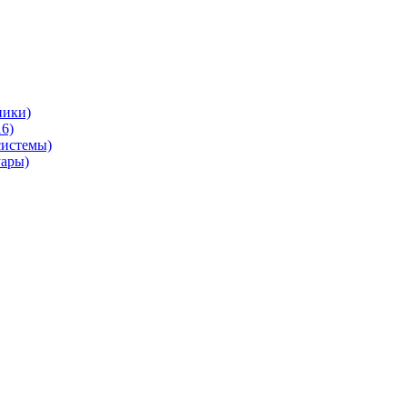
ники)
6)
системы)
уары)