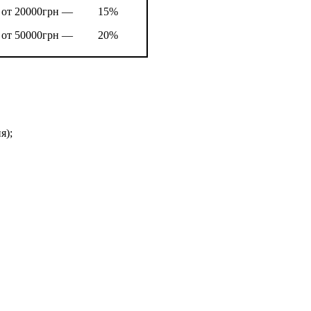
от 20000грн —
15%
от 50000грн —
20%
я);