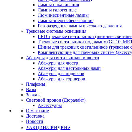
Лампы накаливания
Лампы галогенные
Люминесцентные лампы
Лампы энергосберегающие
Газоразрядные лампы высокого давления
Трековые системы освещения
LED трековые светильники (шинные светиль
Трековые светильники под лампу (GU10, MR1
Шины для трековых светильников (трековые 
Комплектующие для трековых систем (аксесс
Абажуры для светильников и люстр
Абажуры для люстр
Абажуры для настольных ламп
Абажуры для подвесов
Абажуры для торшеров
Плафоны
Вазы
Зеркала
Световой провод (Дюралайт)
Аксессуары
О магазине
Доставка
Новости
⚡АКЦИИ/СКИДКИ⚡