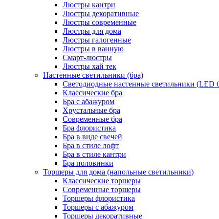
Люстры кантри
Люстры декоративные
Люстры современные
Люстры для дома
Люстры галогенные
Люстры в ванную
Смарт-люстры
Люстры хай тек
Настенные светильники (бра)
Светодиодные настенные светильники (LED б
Классические бра
Бра с абажуром
Хрустальные бра
Современные бра
Бра флористика
Бра в виде свечей
Бра в стиле лофт
Бра в стиле кантри
Бра половинки
Торшеры для дома (напольные светильники)
Классические торшеры
Современные торшеры
Торшеры флористика
Торшеры с абажуром
Торшеры декоративные