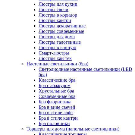
Люстры для кухни
Люстры свечи
Люстры в коридор
Люстры кантри
Люстры декоративные
Люстры современные
Люстры для дома
Люстры галогенные
Люстры в ванную
Смарт-люстры
Люстры хай тек
Настенные светильники (бра)
Светодиодные настенные светильники (LED
бра)
Классические бра
Бра с абажуром
Хрустальные бра
Современные бра
Бра флористика
Бра в виде свечей
Бра в стиле лофт
Бра в стиле кантри
Бра половинки
Торшеры для дома (напольные светильники)
Классические торшеры