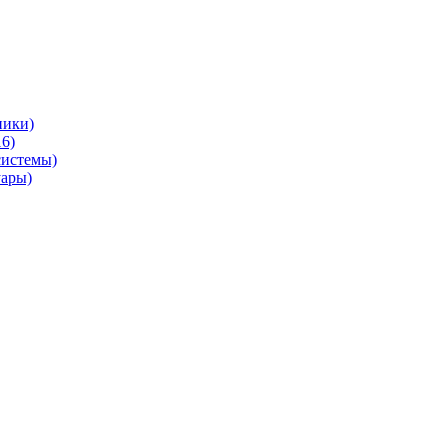
ники)
6)
системы)
уары)