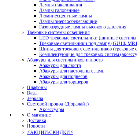
Лампы накаливания
Лампы галогенные
Люминесцентные лампы
Лампы энергосберегающие
Газоразрядные лампы высокого давления
Трековые системы освещения
LED трековые светильники (шинные светиль
Трековые светильники под лампу (GU10, MR1
Шины для трековых светильников (трековые 
Комплектующие для трековых систем (аксесс
Абажуры для светильников и люстр
Абажуры для люстр
Абажуры для настольных ламп
Абажуры для подвесов
Абажуры для торшеров
Плафоны
Вазы
Зеркала
Световой провод (Дюралайт)
Аксессуары
О магазине
Доставка
Новости
⚡АКЦИИ/СКИДКИ⚡