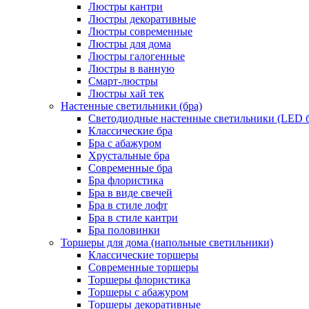
Люстры кантри
Люстры декоративные
Люстры современные
Люстры для дома
Люстры галогенные
Люстры в ванную
Смарт-люстры
Люстры хай тек
Настенные светильники (бра)
Светодиодные настенные светильники (LED б
Классические бра
Бра с абажуром
Хрустальные бра
Современные бра
Бра флористика
Бра в виде свечей
Бра в стиле лофт
Бра в стиле кантри
Бра половинки
Торшеры для дома (напольные светильники)
Классические торшеры
Современные торшеры
Торшеры флористика
Торшеры с абажуром
Торшеры декоративные