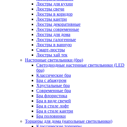
Люстры для кухни
Люстры свечи
Люстры в коридор
Люстры кантри
Люстры декоративные
Люстры современные
Люстры для дома
Люстры галогенные
Люстры в ванную
Смарт-люстры
Люстры хай тек
Настенные светильники (бра)
Светодиодные настенные светильники (LED
бра)
Классические бра
Бра с абажуром
Хрустальные бра
Современные бра
Бра флористика
Бра в виде свечей
Бра в стиле лофт
Бра в стиле кантри
Бра половинки
Торшеры для дома (напольные светильники)
Классические торшеры