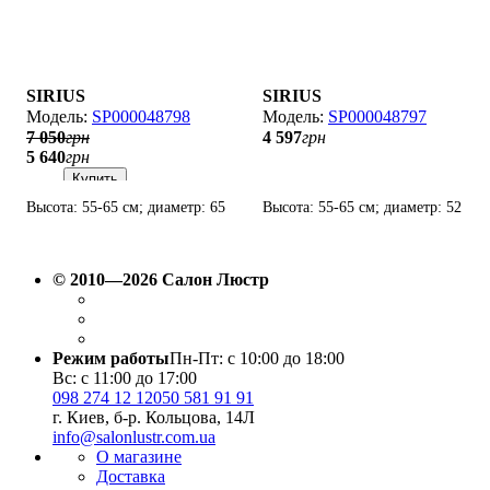
SIRIUS
SIRIUS
SP000048798
SP000048797
7 050
грн
4 597
грн
5 640
грн
Купить
Высота: 55-65 см; диаметр: 65
Высота: 55-65 см; диаметр: 52
см; лампы: 8 х Е14 х 60 Вт.
см; лампы: 5 х Е14 х 60 Вт.
© 2010—2026 Салон Люстр
Режим работы
Пн-Пт: с 10:00 до 18:00
Вс: с 11:00 до 17:00
098 274 12 12
050 581 91 91
г. Киев, б-р. Кольцова, 14Л
info@salonlustr.com.ua
О магазине
Доставка