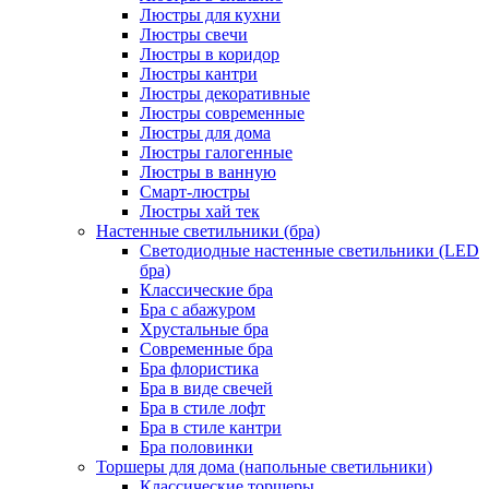
Люстры для кухни
Люстры свечи
Люстры в коридор
Люстры кантри
Люстры декоративные
Люстры современные
Люстры для дома
Люстры галогенные
Люстры в ванную
Смарт-люстры
Люстры хай тек
Настенные светильники (бра)
Светодиодные настенные светильники (LED
бра)
Классические бра
Бра с абажуром
Хрустальные бра
Современные бра
Бра флористика
Бра в виде свечей
Бра в стиле лофт
Бра в стиле кантри
Бра половинки
Торшеры для дома (напольные светильники)
Классические торшеры