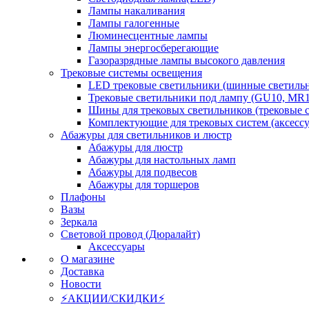
Лампы накаливания
Лампы галогенные
Люминесцентные лампы
Лампы энергосберегающие
Газоразрядные лампы высокого давления
Трековые системы освещения
LED трековые светильники (шинные светиль
Трековые светильники под лампу (GU10, MR1
Шины для трековых светильников (трековые 
Комплектующие для трековых систем (аксесс
Абажуры для светильников и люстр
Абажуры для люстр
Абажуры для настольных ламп
Абажуры для подвесов
Абажуры для торшеров
Плафоны
Вазы
Зеркала
Световой провод (Дюралайт)
Аксессуары
О магазине
Доставка
Новости
⚡АКЦИИ/СКИДКИ⚡