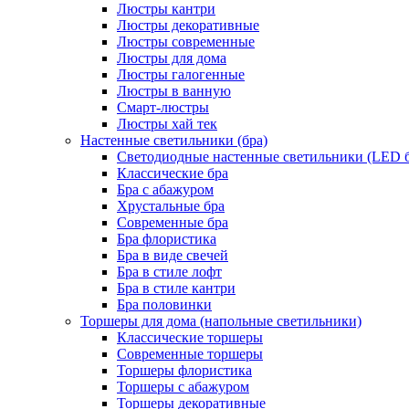
Люстры кантри
Люстры декоративные
Люстры современные
Люстры для дома
Люстры галогенные
Люстры в ванную
Смарт-люстры
Люстры хай тек
Настенные светильники (бра)
Светодиодные настенные светильники (LED б
Классические бра
Бра с абажуром
Хрустальные бра
Современные бра
Бра флористика
Бра в виде свечей
Бра в стиле лофт
Бра в стиле кантри
Бра половинки
Торшеры для дома (напольные светильники)
Классические торшеры
Современные торшеры
Торшеры флористика
Торшеры с абажуром
Торшеры декоративные