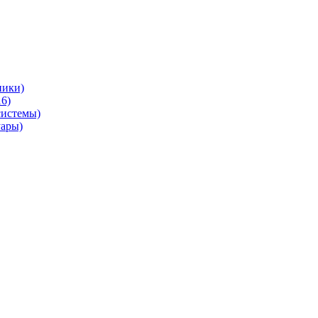
ники)
6)
системы)
уары)