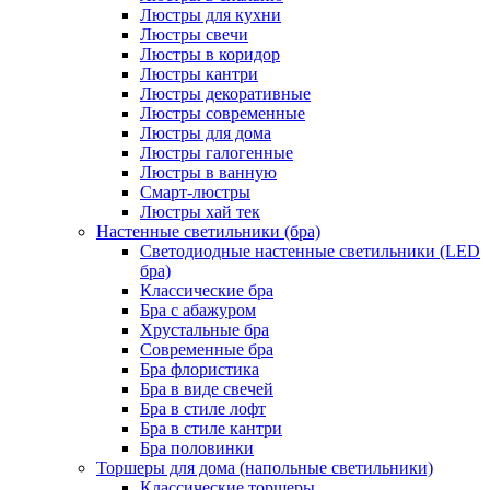
Люстры для кухни
Люстры свечи
Люстры в коридор
Люстры кантри
Люстры декоративные
Люстры современные
Люстры для дома
Люстры галогенные
Люстры в ванную
Смарт-люстры
Люстры хай тек
Настенные светильники (бра)
Светодиодные настенные светильники (LED
бра)
Классические бра
Бра с абажуром
Хрустальные бра
Современные бра
Бра флористика
Бра в виде свечей
Бра в стиле лофт
Бра в стиле кантри
Бра половинки
Торшеры для дома (напольные светильники)
Классические торшеры