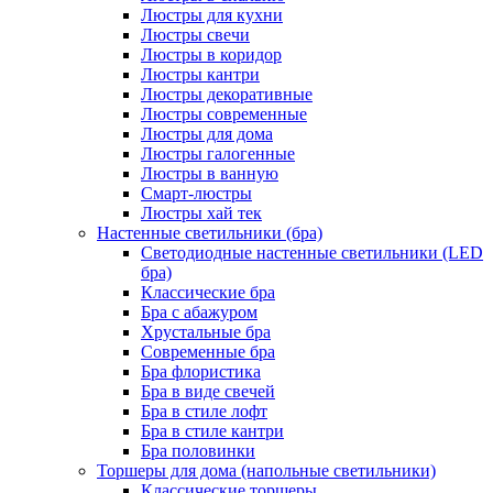
Люстры для кухни
Люстры свечи
Люстры в коридор
Люстры кантри
Люстры декоративные
Люстры современные
Люстры для дома
Люстры галогенные
Люстры в ванную
Смарт-люстры
Люстры хай тек
Настенные светильники (бра)
Светодиодные настенные светильники (LED
бра)
Классические бра
Бра с абажуром
Хрустальные бра
Современные бра
Бра флористика
Бра в виде свечей
Бра в стиле лофт
Бра в стиле кантри
Бра половинки
Торшеры для дома (напольные светильники)
Классические торшеры