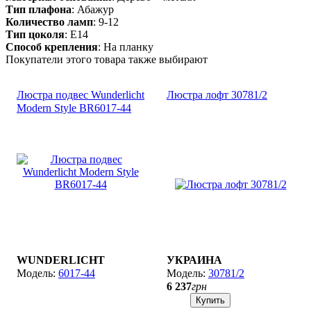
Тип плафона
: Абажур
Количество ламп
: 9-12
Тип цоколя
: E14
Способ крепления
: На планку
Покупатели этого товара также выбирают
Люстра подвес Wunderlicht
Люстра лофт 30781/2
Modern Style BR6017-44
WUNDERLICHT
УКРАИНА
6017-44
30781/2
6 237
грн
Купить