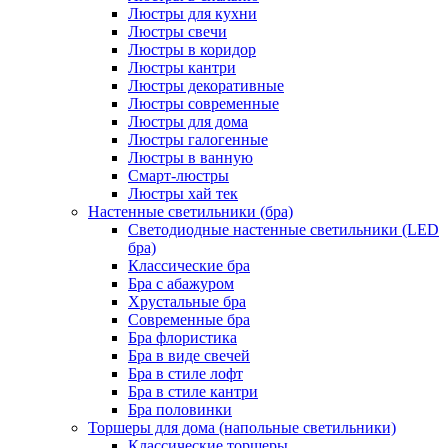
Люстры для кухни
Люстры свечи
Люстры в коридор
Люстры кантри
Люстры декоративные
Люстры современные
Люстры для дома
Люстры галогенные
Люстры в ванную
Смарт-люстры
Люстры хай тек
Настенные светильники (бра)
Светодиодные настенные светильники (LED
бра)
Классические бра
Бра с абажуром
Хрустальные бра
Современные бра
Бра флористика
Бра в виде свечей
Бра в стиле лофт
Бра в стиле кантри
Бра половинки
Торшеры для дома (напольные светильники)
Классические торшеры