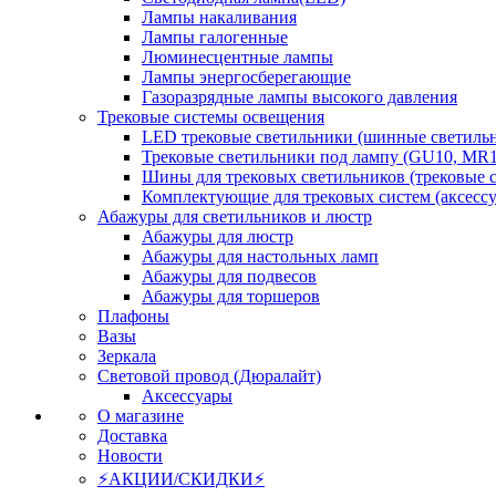
Лампы накаливания
Лампы галогенные
Люминесцентные лампы
Лампы энергосберегающие
Газоразрядные лампы высокого давления
Трековые системы освещения
LED трековые светильники (шинные светиль
Трековые светильники под лампу (GU10, MR1
Шины для трековых светильников (трековые 
Комплектующие для трековых систем (аксесс
Абажуры для светильников и люстр
Абажуры для люстр
Абажуры для настольных ламп
Абажуры для подвесов
Абажуры для торшеров
Плафоны
Вазы
Зеркала
Световой провод (Дюралайт)
Аксессуары
О магазине
Доставка
Новости
⚡АКЦИИ/СКИДКИ⚡