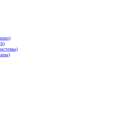
ники)
6)
системы)
уары)