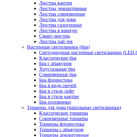
Люстры кантри
Люстры декоративные
Люстры современные
Люстры для дома
Люстры галогенные
Люстры в ванную
Смарт-люстры
Люстры хай тек
Настенные светильники (бра)
Светодиодные настенные светильники (LED б
Классические бра
Бра с абажуром
Хрустальные бра
Современные бра
Бра флористика
Бра в виде свечей
Бра в стиле лофт
Бра в стиле кантри
Бра половинки
Торшеры для дома (напольные светильники)
Классические торшеры
Современные торшеры
Торшеры флористика
Торшеры с абажуром
Торшеры декоративные