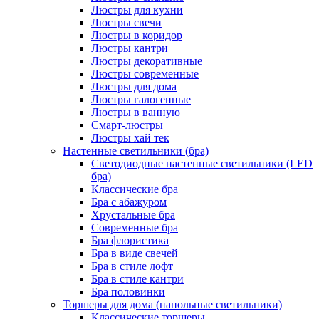
Люстры для кухни
Люстры свечи
Люстры в коридор
Люстры кантри
Люстры декоративные
Люстры современные
Люстры для дома
Люстры галогенные
Люстры в ванную
Смарт-люстры
Люстры хай тек
Настенные светильники (бра)
Светодиодные настенные светильники (LED
бра)
Классические бра
Бра с абажуром
Хрустальные бра
Современные бра
Бра флористика
Бра в виде свечей
Бра в стиле лофт
Бра в стиле кантри
Бра половинки
Торшеры для дома (напольные светильники)
Классические торшеры