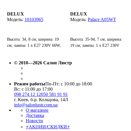
DELUX
DELUX
10103965
Palace A05WT
Высота: 34, 8 см; ширина: 19
Высота: 35-94, 7 см; ширина:
см; лампы: 1 х Е27 230V 60W;
19 см; лампы: 1 х Е27 230V
степень защиты от воды и
60W; степень защиты от воды
пыли: IP 44.
и пыли: IP 44.
© 2010—2026 Салон Люстр
Режим работы
Пн-Пт: с 10:00 до 18:00
Вс: с 11:00 до 17:00
098 274 12 12
050 581 91 91
г. Киев, б-р. Кольцова, 14Л
info@salonlustr.com.ua
О магазине
Доставка
Новости
⚡АКЦИИ/СКИДКИ⚡