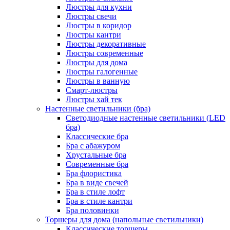
Люстры для кухни
Люстры свечи
Люстры в коридор
Люстры кантри
Люстры декоративные
Люстры современные
Люстры для дома
Люстры галогенные
Люстры в ванную
Смарт-люстры
Люстры хай тек
Настенные светильники (бра)
Светодиодные настенные светильники (LED
бра)
Классические бра
Бра с абажуром
Хрустальные бра
Современные бра
Бра флористика
Бра в виде свечей
Бра в стиле лофт
Бра в стиле кантри
Бра половинки
Торшеры для дома (напольные светильники)
Классические торшеры