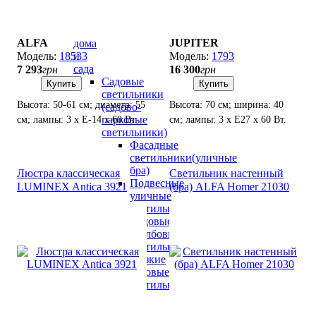
Уличное
освещение
для
ALFA
JUPITER
дома
и
18533
1793
сада
7 293
грн
16 300
грн
Садовые
Купить
Купить
светильники
Высота: 50-61 см; диаметр: 55
Высота: 70 см; ширина: 40
(садово-
парковые
см; лампы: 3 х Е-14 х 60 Вт.
см; лампы: 3 х Е27 х 60 Вт.
светильники)
Фасадные
светильники(уличные
бра)
Люстра классическая
Светильник настенный
Подвесные
LUMINEX Antica 3921
(бра) ALFA Homer 21030
уличные
светильники
Садовые
столбовые
светильники
Низкие
садовые
светильники
(до
100