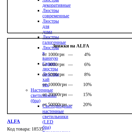
декоративные
Люстры
современные
Люстры
для
дома
Люстры
галогенные
Знижки на ALFA
Люстры
в
от 1000грн —
4%
ванную
Смарт-
от 3000грн —
6%
люстры
Люстры
от 5000грн —
8%
хай
от 10000грн —
10%
тек
Настенные
от 20000грн —
15%
светильники
(бра)
от 50000грн —
20%
Светодиодные
настенные
светильники
ALFA
(LED
бра)
18535