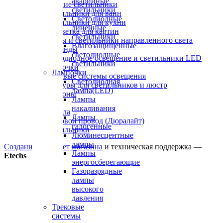
аварийные
Детские светильники
светильники
Светильники для ванн
Светодиодные
Светильники для кухни
линейные
Подсветка для картин
светильники
Споты и светильники направленного света
Влагозащищенные
Гирлянды
светодиодные
Светодиодное освещение и светильники LED
светильники
Лампочки
Лампочки
Трековые системы освещения
Светодиодная
Абажуры для светильников и люстр
лампа(LED)
Плафоны
Лампы
Вазы
накаливания
Зеркала
Лампы
Световой провод (Дюралайт)
галогенные
Светильники
Люминесцентные
лампы
Создание интернет магазина
и техническая поддержка —
Лампы
Etechs
энергосберегающие
Газоразрядные
лампы
высокого
давления
Трековые
системы