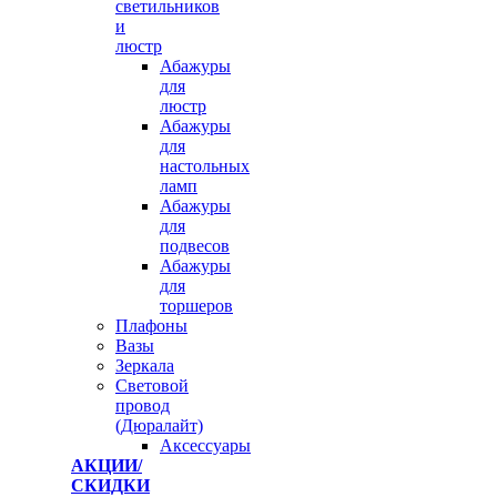
светильников
и
люстр
Абажуры
для
люстр
Абажуры
для
настольных
ламп
Абажуры
для
подвесов
Абажуры
для
торшеров
Плафоны
Вазы
Зеркала
Световой
провод
(Дюралайт)
Аксессуары
АКЦИИ/
СКИДКИ