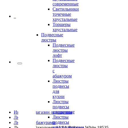
современные
Светильники
точечные
0
хрустальные
Торшеры
хрустальные
Подвесные
люстры
Подвесные
люстры
лофт
Подвесные
люстры
с
абажуром
Люстры
подвесы
для
кухни
Люстры
подвесы
одиночные
Интернет-магазин освещения
Люстры
Люстры
подвесы
Люстры с абажурами
многоламповые
Люстра с абажурами ALFA Roksana White 18535