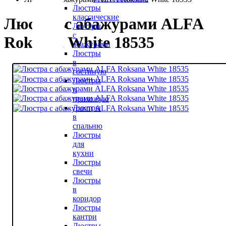
Люстры
классические
Люстра с абажурами ALFA
Люстры
с
Roksana White 18535
абажурами
Люстры
в
гостиную
Люстры
в
прихожую
Люстры
в
спальню
Люстры
для
кухни
Люстры
свечи
Люстры
в
коридор
Люстры
кантри
Люстры