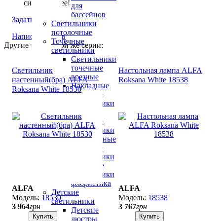
симпатичнее!
для
бассейнов
Задать вопрос
Светильники
потолочные
Написать отзыв
Точечные
Другие товары той же серии:
светильники
Светильники
точечные
Светильник
Настольная лампа ALFA
врезные
настенный(бра) ALFA
Roksana White 18538
Накладные
Roksana White 18530
точечные
светильники
LED
точечные
светильники
Хрустальные
точечные
светильники
Точечные
светильники
флористика
ALFA
ALFA
Детские
18530
18538
светильники
3 964
грн
3 767
грн
Детские
Купить
Купить
люстры