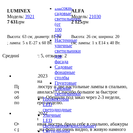
см)
Высокие
LUMINEX
ALFA
садовые
3921
21030
светильники
7 631
грн
2 125
грн
(от
100
см)
Высота: 63 см; диаметр: 81 см
Высота: 26 см; ширина: 20
Настенные
; лампа: 5 х Е-27 х 60 Вт.
см; лампы: 1 х Е14 х 40 Вт.
уличные
светильники
Средний рейтинг:
5
, отзывов:
2
для
фасада
Садовые
фонарные
04.03.2023
столбы
Татьяна
Грунтовые
Приобрела люстру и две настольные лампы в спальню,
садовые
очень понравилась!!! Спасибо большое за быстрое
светильники
обслуживание. Обещали под заказ через 2-3 недели,
Прожекторы
получила через неделю.
LED
светодиодные
14.10.2022
Уличные
Елена
LED
Очень красивая люстра, брала себе в спальню, абажуры
светильники(консольные)
с рисунком, на фото не очень видно, в живую намного
Светильники