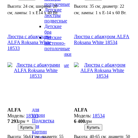
потолочные
Высота: 24 см; ширина: 20
Высота: 35 см; диаметр: 22
Детские
см; лампы: 1 х Е14 х 40 Вт.
см; лампы: 1 х Е-14 х 60 Вт.
люстры
подвесные
Детские
бра
Люстра с абажурами
Люстра с абажуром ALFA
Детские
ALFA Roksana White
Roksana White 18534
настенно-
18533
потолочные
светильники
Детские
настольные
лампы
Детские
ночники
Светильники
для
ванн
Светильники
для
ALFA
ALFA
кухни
18533
18534
Подсветка
7 293
грн
6 400
грн
для
Купить
Купить
картин
Высота: 50-61 см; диаметр: 55
Высота: 40-65 см; диаметр: 50
Споты