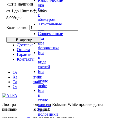
Классические
7шт в наличии
бра
Бра
от 1 до 10шт под заказ
с
8 999
грн
абажуром
Хрустальные
бра
Современные
бра
В корзину
Бра
Доставка
флористика
Оплата
Бра
Гарантия
в
Контакты
виде
свечей
Бра
Описание
в
Характеристики
стиле
Также покупают
лофт
Отзывы (2)
Бра
в
стиле
Люстра с абажурами серии Roksana White производства
кантри
компании ALFA(Польша);
Бра
половинки