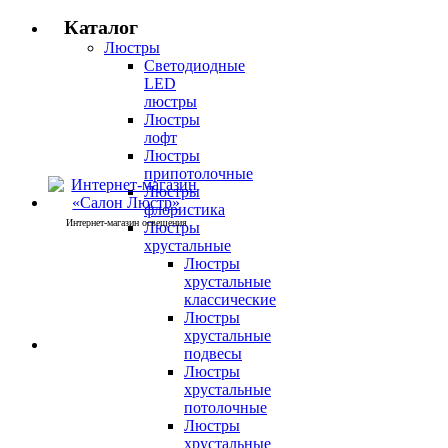
Каталог
Люстры
Светодиодные
LED
люстры
Люстры
лофт
Люстры
припотолочные
Люстры
флористика
Интернет-магазин освещения
Люстры
хрустальные
Люстры
хрустальные
классические
Люстры
хрустальные
подвесы
Люстры
хрустальные
потолочные
Люстры
хрустальные