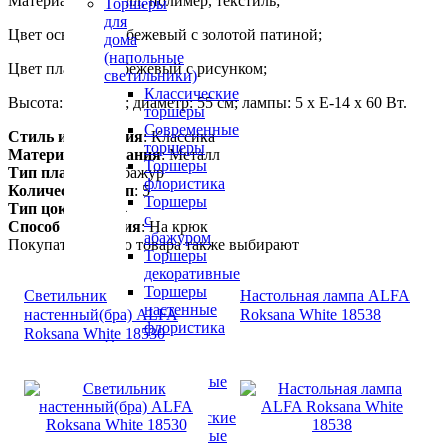
Материалы: металл, полимер, текстиль;
Торшеры
для
Цвет основания: бежевый с золотой патиной;
дома
(напольные
Цвет плафонов: бежевый с рисунком;
светильники)
Классические
Высота: 50-61 см; диаметр: 55 см; лампы: 5 х Е-14 х 60 Вт.
торшеры
Современные
Стиль исполнения
: Классика
торшеры
Материал основания
: Металл
Торшеры
Тип плафона
: Абажур
флористика
Количество ламп
: 5
Торшеры
Тип цоколя
: E14
с
Способ крепления
: На крюк
абажуром
Покупатели этого товара также выбирают
Торшеры
декоративные
Торшеры
Светильник
Настольная лампа ALFA
настенные
настенный(бра) ALFA
Roksana White 18538
флористика
Roksana White 18530
Настольные
лампы
Настольные
лампы
классические
Настольные