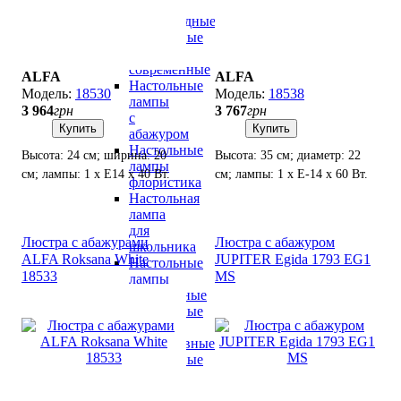
лампы
светодиодные
Настольные
лампы
современные
ALFA
ALFA
Настольные
18530
18538
лампы
3 964
грн
3 767
грн
с
Купить
Купить
абажуром
Настольные
Высота: 24 см; ширина: 20
Высота: 35 см; диаметр: 22
лампы
см; лампы: 1 х Е14 х 40 Вт.
см; лампы: 1 х Е-14 х 60 Вт.
флористика
Настольная
лампа
для
Люстра с абажурами
Люстра с абажуром
школьника
ALFA Roksana White
JUPITER Egida 1793 EG1
Настольные
18533
MS
лампы
хрустальные
Настольные
лампы
декоративные
Настольные
лампы
лофт