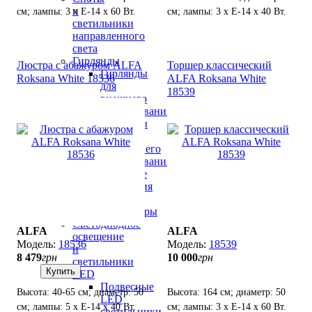
и
см; лампы: 3 х Е-14 х 60 Вт.
см; лампы: 3 х Е-14 х 40 Вт.
светильники
направленного
света
Гирлянды
Люстра с абажуром ALFA
Торшер классический
Гирлянды
Roksana White 18536
ALFA Roksana White
для
18539
внешнего
использования
Гирлянды
для
внутреннего
использования
Световые
украшения
"Мотив"
Аксессуары
Светодиодное
ALFA
ALFA
освещение
18536
18539
и
8 479
грн
10 000
грн
светильники
Купить
LED
Подвесные
Высота: 40-65 см; диаметр: 50
Высота: 164 см; диаметр: 50
LED
см; лампы: 5 х Е-14 х 40 Вт.
см; лампы: 3 х Е-14 х 60 Вт.
светильники