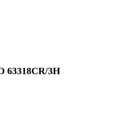
O 63318CR/3H