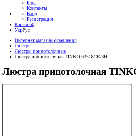
Блог
Контакты
Вход
Регистрация
Корзина
0
Укр
Рус
Интернет-магазин освещения
Люстры
Люстры припотолочные
Люстра припотолочная TINKO 63318CR/3H
Люстра припотолочная TINK