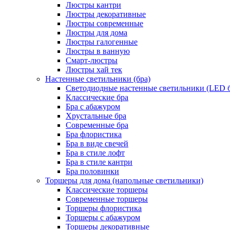
Люстры кантри
Люстры декоративные
Люстры современные
Люстры для дома
Люстры галогенные
Люстры в ванную
Смарт-люстры
Люстры хай тек
Настенные светильники (бра)
Светодиодные настенные светильники (LED б
Классические бра
Бра с абажуром
Хрустальные бра
Современные бра
Бра флористика
Бра в виде свечей
Бра в стиле лофт
Бра в стиле кантри
Бра половинки
Торшеры для дома (напольные светильники)
Классические торшеры
Современные торшеры
Торшеры флористика
Торшеры с абажуром
Торшеры декоративные