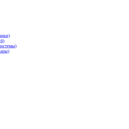
ники)
6)
системы)
уары)