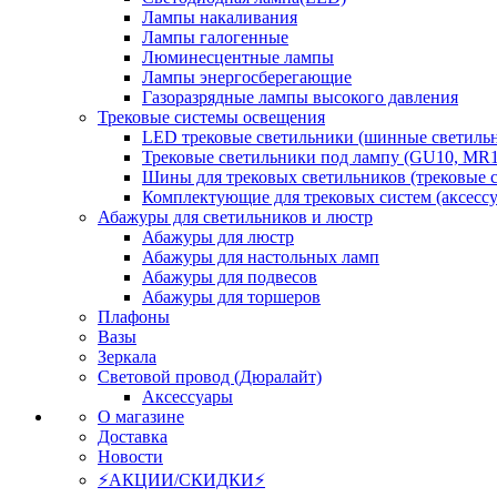
Лампы накаливания
Лампы галогенные
Люминесцентные лампы
Лампы энергосберегающие
Газоразрядные лампы высокого давления
Трековые системы освещения
LED трековые светильники (шинные светиль
Трековые светильники под лампу (GU10, MR1
Шины для трековых светильников (трековые 
Комплектующие для трековых систем (аксесс
Абажуры для светильников и люстр
Абажуры для люстр
Абажуры для настольных ламп
Абажуры для подвесов
Абажуры для торшеров
Плафоны
Вазы
Зеркала
Световой провод (Дюралайт)
Аксессуары
О магазине
Доставка
Новости
⚡АКЦИИ/СКИДКИ⚡