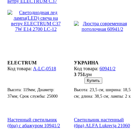
ветру ELECTRUM С37
7W E14 2700 LC-12
ELECTRUM
УКРАИНА
A-LC-0518
60941/2
3 751
грн
Купить
Высота: 119мм; Диаметр:
Высота: 23,5 см; ширина: 18,5
37мм; Срок службы: 25000
см; длина: 38,5 см; лампы: 2 х
часов. Гарантия 2 года.
Е-14 х 40 Вт.
Настенный светильник
Светильник настенный
(бра) с абажуром 10941/2
(бра) ALFA Lukreсja 21060