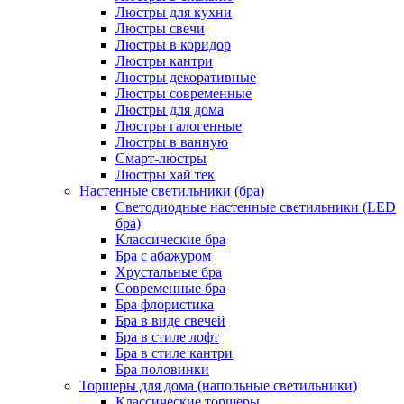
Люстры для кухни
Люстры свечи
Люстры в коридор
Люстры кантри
Люстры декоративные
Люстры современные
Люстры для дома
Люстры галогенные
Люстры в ванную
Смарт-люстры
Люстры хай тек
Настенные светильники (бра)
Светодиодные настенные светильники (LED
бра)
Классические бра
Бра с абажуром
Хрустальные бра
Современные бра
Бра флористика
Бра в виде свечей
Бра в стиле лофт
Бра в стиле кантри
Бра половинки
Торшеры для дома (напольные светильники)
Классические торшеры