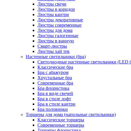
Люстры свечи
Люстры в коридор
Люстры кантри
Люстры декоративные
Люстры современные
Люстры для дома
Люстры галогенные
Люстры в ванную
Смарт-люстры
Люстры хай тек
Настенные светильники (бра)
Светодиодные настенные светильники (LED б
Классические бра
Бра с абажуром
Хрустальные бра
Современные бра
Бра флористика
Бра в виде свечей
Бра в стиле лофт
Бра в стиле кантри
Бра половинки
Торшеры для дома (напольные светильники)
Классические торшеры
Современные торшеры
Торшеры флористика