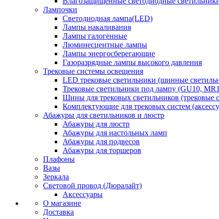
Влагозащищенные светодиодные светильник
Лампочки
Светодиодная лампа(LED)
Лампы накаливания
Лампы галогенные
Люминесцентные лампы
Лампы энергосберегающие
Газоразрядные лампы высокого давления
Трековые системы освещения
LED трековые светильники (шинные светиль
Трековые светильники под лампу (GU10, MR1
Шины для трековых светильников (трековые 
Комплектующие для трековых систем (аксесс
Абажуры для светильников и люстр
Абажуры для люстр
Абажуры для настольных ламп
Абажуры для подвесов
Абажуры для торшеров
Плафоны
Вазы
Зеркала
Световой провод (Дюралайт)
Аксессуары
О магазине
Доставка