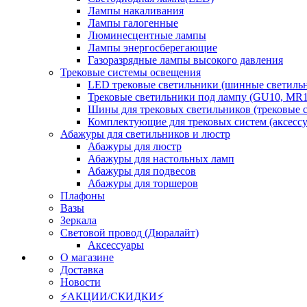
Лампы накаливания
Лампы галогенные
Люминесцентные лампы
Лампы энергосберегающие
Газоразрядные лампы высокого давления
Трековые системы освещения
LED трековые светильники (шинные светиль
Трековые светильники под лампу (GU10, MR1
Шины для трековых светильников (трековые 
Комплектующие для трековых систем (аксесс
Абажуры для светильников и люстр
Абажуры для люстр
Абажуры для настольных ламп
Абажуры для подвесов
Абажуры для торшеров
Плафоны
Вазы
Зеркала
Световой провод (Дюралайт)
Аксессуары
О магазине
Доставка
Новости
⚡АКЦИИ/СКИДКИ⚡