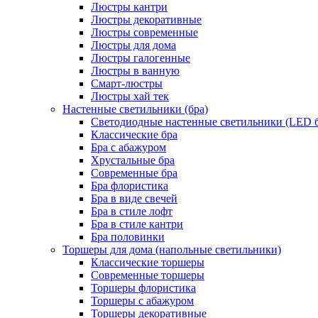
Люстры кантри
Люстры декоративные
Люстры современные
Люстры для дома
Люстры галогенные
Люстры в ванную
Смарт-люстры
Люстры хай тек
Настенные светильники (бра)
Светодиодные настенные светильники (LED б
Классические бра
Бра с абажуром
Хрустальные бра
Современные бра
Бра флористика
Бра в виде свечей
Бра в стиле лофт
Бра в стиле кантри
Бра половинки
Торшеры для дома (напольные светильники)
Классические торшеры
Современные торшеры
Торшеры флористика
Торшеры с абажуром
Торшеры декоративные