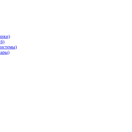
ники)
6)
системы)
уары)