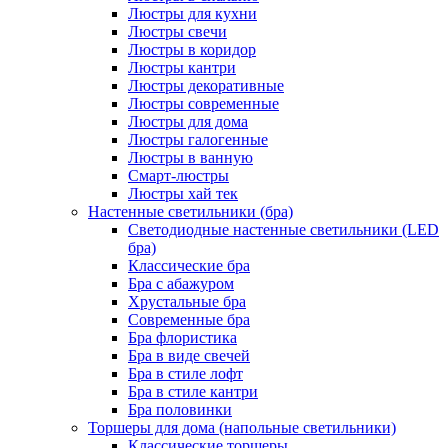
Люстры для кухни
Люстры свечи
Люстры в коридор
Люстры кантри
Люстры декоративные
Люстры современные
Люстры для дома
Люстры галогенные
Люстры в ванную
Смарт-люстры
Люстры хай тек
Настенные светильники (бра)
Светодиодные настенные светильники (LED
бра)
Классические бра
Бра с абажуром
Хрустальные бра
Современные бра
Бра флористика
Бра в виде свечей
Бра в стиле лофт
Бра в стиле кантри
Бра половинки
Торшеры для дома (напольные светильники)
Классические торшеры