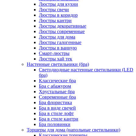
Люстры для кухни
Люстры свечи
Люстры в коридор
Люстры кантри
Люстры декоративные
Люстры современные
Люстры для дома
Люстры галогенные
Люстры в ванную
Смарт-люстры
Люстры хай тек
Настенные светильники (бра)
Светодиодные настенные светильники (LED
бра)
Классические бра
Бра с абажуром
Хрустальные бра
Современные бра
Бра флористика
Бра в виде свечей
Бра в стиле лофт
Бра в стиле кантри
Бра половинки
Торшеры для дома (напольные светильники)
Классические торшеры