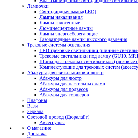
Влагозащищенные светодиодные светильник
Лампочки
Светодиодная лампа(LED)
Лампы накаливания
Лампы галогенные
Люминесцентные лампы
Лампы энергосберегающие
Газоразрядные лампы высокого давления
Трековые системы освещения
LED трековые светильники (шинные светиль
Трековые светильники под лампу (GU10, MR1
Шины для трековых светильников (трековые 
Комплектующие для трековых систем (аксесс
Абажуры для светильников и люстр
Абажуры для люстр
Абажуры для настольных ламп
Абажуры для подвесов
Абажуры для торшеров
Плафоны
Вазы
Зеркала
Световой провод (Дюралайт)
Аксессуары
О магазине
Доставка