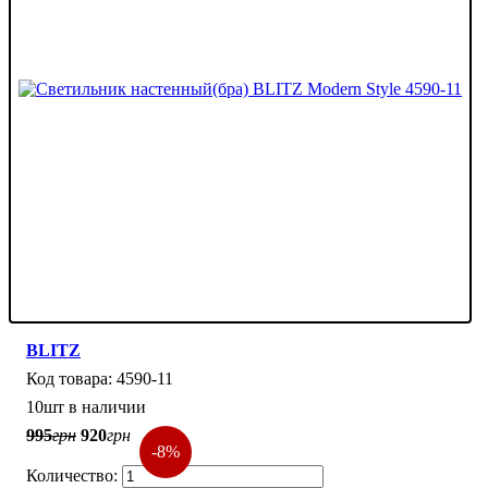
BLITZ
4590-11
10шт в наличии
995
грн
920
грн
-8%