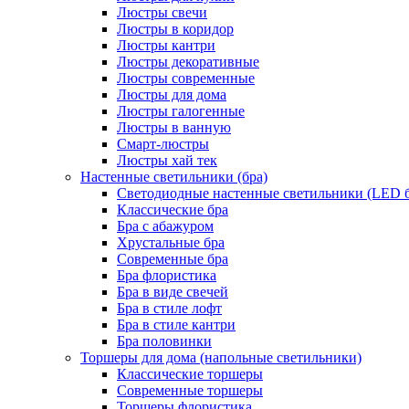
Люстры свечи
Люстры в коридор
Люстры кантри
Люстры декоративные
Люстры современные
Люстры для дома
Люстры галогенные
Люстры в ванную
Смарт-люстры
Люстры хай тек
Настенные светильники (бра)
Светодиодные настенные светильники (LED б
Классические бра
Бра с абажуром
Хрустальные бра
Современные бра
Бра флористика
Бра в виде свечей
Бра в стиле лофт
Бра в стиле кантри
Бра половинки
Торшеры для дома (напольные светильники)
Классические торшеры
Современные торшеры
Торшеры флористика