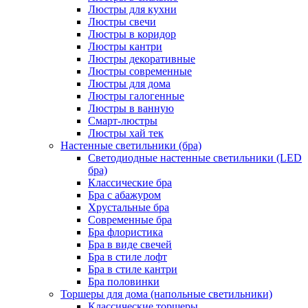
Люстры для кухни
Люстры свечи
Люстры в коридор
Люстры кантри
Люстры декоративные
Люстры современные
Люстры для дома
Люстры галогенные
Люстры в ванную
Смарт-люстры
Люстры хай тек
Настенные светильники (бра)
Светодиодные настенные светильники (LED
бра)
Классические бра
Бра с абажуром
Хрустальные бра
Современные бра
Бра флористика
Бра в виде свечей
Бра в стиле лофт
Бра в стиле кантри
Бра половинки
Торшеры для дома (напольные светильники)
Классические торшеры