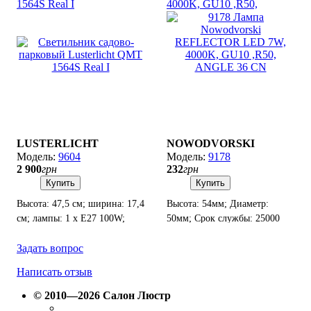
1564S Real I
4000K, GU10 ,R50,
ANGLE 36 CN
LUSTERLICHT
NOWODVORSKI
9604
9178
2 900
грн
232
грн
Купить
Купить
Высота: 47,5 см; ширина: 17,4
Высота: 54мм; Диаметр:
см; лампы: 1 х Е27 100W;
50мм; Срок службы: 25000
Степень защиты от воды и
часов.
пыли IP 44.
Задать вопрос
Написать отзыв
© 2010—2026 Салон Люстр