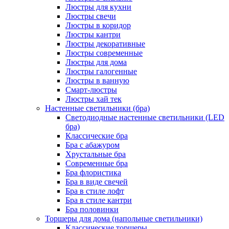
Люстры для кухни
Люстры свечи
Люстры в коридор
Люстры кантри
Люстры декоративные
Люстры современные
Люстры для дома
Люстры галогенные
Люстры в ванную
Смарт-люстры
Люстры хай тек
Настенные светильники (бра)
Светодиодные настенные светильники (LED
бра)
Классические бра
Бра с абажуром
Хрустальные бра
Современные бра
Бра флористика
Бра в виде свечей
Бра в стиле лофт
Бра в стиле кантри
Бра половинки
Торшеры для дома (напольные светильники)
Классические торшеры