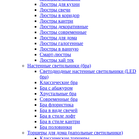
Люстры для кухни
Люстры свечи
Люстры в коридор
Люстры кантри
Люстры декоративные
Люстры современные
Люстры для дома
Люстры галогенные
Люстры в ванную
Смарт-люстры
Люстры хай тек
Настенные светильники (бра)
Светодиодные настенные светильники (LED
бра)
Классические бра
Бра с абажуром
Хрустальные бра
Современные бра
Бра флористика
Бра в виде свечей
Бра в стиле лофт
Бра в стиле кантри
Бра половинки
Торшеры для дома (напольные светильники)
Классические торшеры