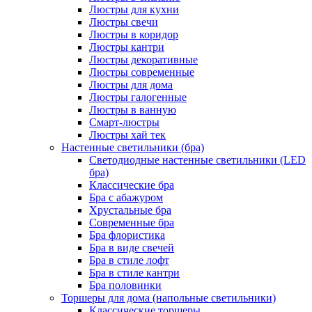
Люстры для кухни
Люстры свечи
Люстры в коридор
Люстры кантри
Люстры декоративные
Люстры современные
Люстры для дома
Люстры галогенные
Люстры в ванную
Смарт-люстры
Люстры хай тек
Настенные светильники (бра)
Светодиодные настенные светильники (LED
бра)
Классические бра
Бра с абажуром
Хрустальные бра
Современные бра
Бра флористика
Бра в виде свечей
Бра в стиле лофт
Бра в стиле кантри
Бра половинки
Торшеры для дома (напольные светильники)
Классические торшеры