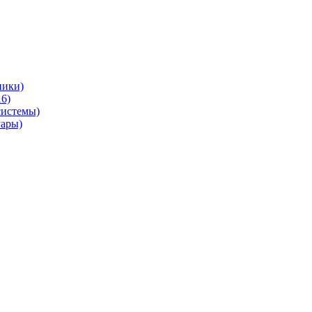
ники)
6)
системы)
уары)