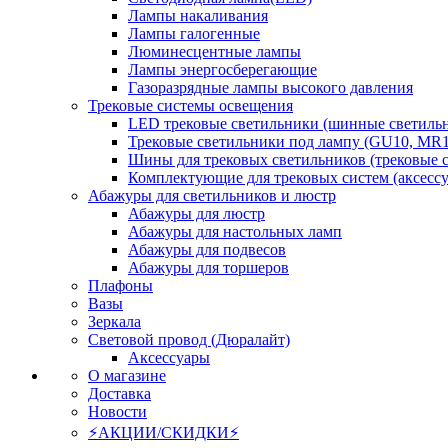
Лампы накаливания
Лампы галогенные
Люминесцентные лампы
Лампы энергосберегающие
Газоразрядные лампы высокого давления
Трековые системы освещения
LED трековые светильники (шинные светиль
Трековые светильники под лампу (GU10, MR1
Шины для трековых светильников (трековые 
Комплектующие для трековых систем (аксесс
Абажуры для светильников и люстр
Абажуры для люстр
Абажуры для настольных ламп
Абажуры для подвесов
Абажуры для торшеров
Плафоны
Вазы
Зеркала
Световой провод (Дюралайт)
Аксессуары
О магазине
Доставка
Новости
⚡АКЦИИ/СКИДКИ⚡