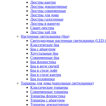
Люстры кантри
Люстры декоративные
Люстры современные
Люстры для дома
Люстры галогенные
Люстры в ванную
Смарт-люстры
Люстры хай тек
Настенные светильники (бра)
Светодиодные настенные светильники (LED б
Классические бра
Бра с абажуром
Хрустальные бра
Современные бра
Бра флористика
Бра в виде свечей
Бра в стиле лофт
Бра в стиле кантри
Бра половинки
Торшеры для дома (напольные светильники)
Классические торшеры
Современные торшеры
Торшеры флористика
Торшеры с абажуром
Торшеры декоративные