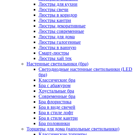
Люстры для кухни
Люстры свечи
Люстры в коридор
Люстры кантри
Люстры декоративные
Люстры современные
Люстры для дома
Люстры галогенные
Люстры в ванную
Смарт-люстры
Люстры хай тек
Настенные светильники (бра)
Светодиодные настенные светильники (LED
бра)
Классические бра
Бра с абажуром
Хрустальные бра
Современные бра
Бра флористика
Бра в виде свечей
Бра в стиле лофт
Бра в стиле кантри
Бра половинки
Торшеры для дома (напольные светильники)
Классические торшеры