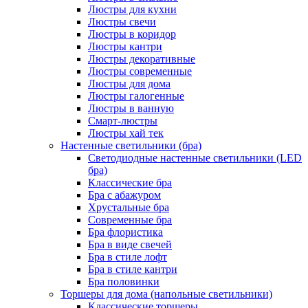
Люстры для кухни
Люстры свечи
Люстры в коридор
Люстры кантри
Люстры декоративные
Люстры современные
Люстры для дома
Люстры галогенные
Люстры в ванную
Смарт-люстры
Люстры хай тек
Настенные светильники (бра)
Светодиодные настенные светильники (LED
бра)
Классические бра
Бра с абажуром
Хрустальные бра
Современные бра
Бра флористика
Бра в виде свечей
Бра в стиле лофт
Бра в стиле кантри
Бра половинки
Торшеры для дома (напольные светильники)
Классические торшеры