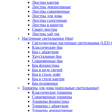
Люстры кантри
Люстры декоративные
Люстры современные
Люстры для дома
Люстры галогенные
Люстры в ванную
Смарт-люстры
Люстры хай тек
Настенные светильники (бра)
Светодиодные настенные светильники (LED б
Классические бра
Бра с абажуром
Хрустальные бра
Современные бра
Бра флористика
Бра в виде свечей
Бра в стиле лофт
Бра в стиле кантри
Бра половинки
Торшеры для дома (напольные светильники)
Классические торшеры
Современные торшеры
Торшеры флористика
Торшеры с абажуром
Торшеры декоративные