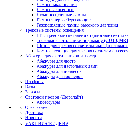
Лампы накаливания
Лампы галогенные
Люминесцентные лампы
Лампы энергосберегающие
Газоразрядные лампы высокого давления
Трековые системы освещения
LED трековые светильники (шинные светиль
Трековые светильники под лампу (GU10, MR1
Шины для трековых светильников (трековые 
Комплектующие для трековых систем (аксесс
Абажуры для светильников и люстр
Абажуры для люстр
Абажуры для настольных ламп
Абажуры для подвесов
Абажуры для торшеров
Плафоны
Вазы
Зеркала
Световой провод (Дюралайт)
Аксессуары
О магазине
Доставка
Новости
⚡АКЦИИ/СКИДКИ⚡