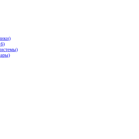
ники)
6)
системы)
уары)