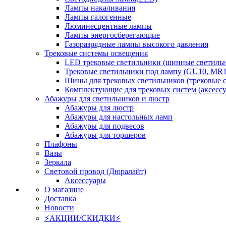
Лампы накаливания
Лампы галогенные
Люминесцентные лампы
Лампы энергосберегающие
Газоразрядные лампы высокого давления
Трековые системы освещения
LED трековые светильники (шинные светиль
Трековые светильники под лампу (GU10, MR1
Шины для трековых светильников (трековые 
Комплектующие для трековых систем (аксесс
Абажуры для светильников и люстр
Абажуры для люстр
Абажуры для настольных ламп
Абажуры для подвесов
Абажуры для торшеров
Плафоны
Вазы
Зеркала
Световой провод (Дюралайт)
Аксессуары
О магазине
Доставка
Новости
⚡АКЦИИ/СКИДКИ⚡