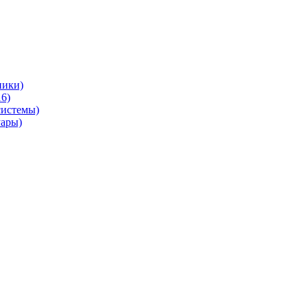
ники)
6)
системы)
уары)