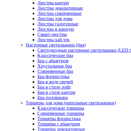
Люстры кантри
Люстры декоративные
Люстры современные
Люстры для дома
Люстры галогенные
Люстры в ванную
Смарт-люстры
Люстры хай тек
Настенные светильники (бра)
Светодиодные настенные светильники (LED б
Классические бра
Бра с абажуром
Хрустальные бра
Современные бра
Бра флористика
Бра в виде свечей
Бра в стиле лофт
Бра в стиле кантри
Бра половинки
Торшеры для дома (напольные светильники)
Классические торшеры
Современные торшеры
Торшеры флористика
Торшеры с абажуром
Торшеры декоративные